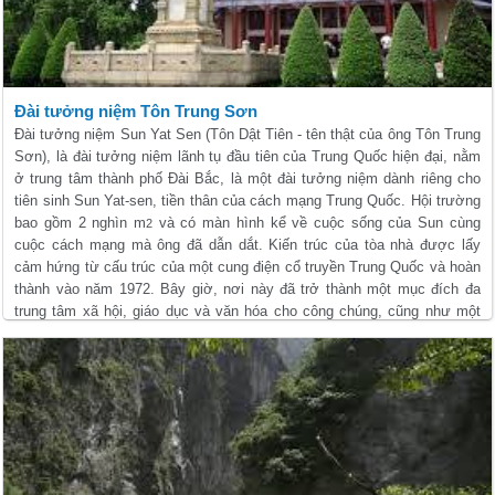
Đài tưởng niệm Tôn Trung Sơn
Đài tưởng niệm Sun
Yat
Sen
(Tôn Dật Tiên - tên thật của ông Tôn Trung
Sơn), là đài tưởng niệm lãnh tụ đầu tiên của Trung Quốc hiện đại,
nằm
ở
trung tâm thành phố
Đài Bắc
,
là
một đài tưởng niệm
dành riêng cho
tiên sinh
Sun
Yat
-sen
,
tiền thân của
cách mạng Trung Quốc
.
Hội trường
bao gồm
2 nghìn m
và có
màn hình
kể
về
cuộc sống
của
Sun
cùng
2
cuộc cách mạng
mà ông đã dẫn
dắt.
Kiến trúc
của tòa nhà
được
lấy
cảm hứng từ
cấu trúc của
một cung điện
cổ truyền Trung Quốc
và
hoàn
thành vào
năm 1972.
Bây giờ
,
nơi này
đã trở thành
một
mục đích
đa
trung tâm xã hội
,
giáo dục
và
văn hóa
cho
công chúng,
cũng như
một
công viên
lớn
và đẹp
.