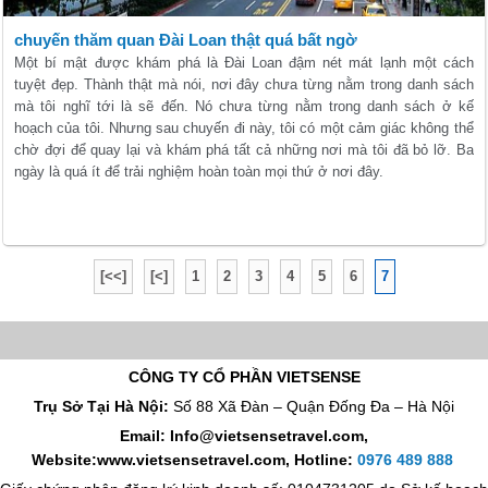
chuyến thăm quan Đài Loan thật quá bất ngờ
Một bí mật được khám phá là Đài Loan đậm nét mát lạnh một cách
tuyệt đẹp. Thành thật mà nói, nơi đây chưa từng nằm trong danh sách
mà tôi nghĩ tới là sẽ đến. Nó chưa từng nằm trong danh sách ở kế
hoạch của tôi. Nhưng sau chuyến đi này, tôi có một cảm giác không thể
chờ đợi để quay lại và khám phá tất cả những nơi mà tôi đã bỏ lỡ. Ba
ngày là quá ít để trải nghiệm hoàn toàn mọi thứ ở nơi đây.
[<<]
[<]
1
2
3
4
5
6
7
CÔNG TY CỔ PHẦN VIETSENSE
Trụ Sở Tại Hà Nội:
Số 88 Xã Đàn – Quận Đống Đa – Hà Nội
Email: Info@vietsensetravel.com,
Website:www.vietsensetravel.com,
Hotline:
0976 489 888