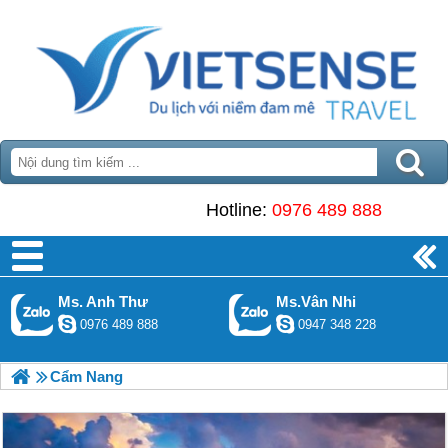
Hotline:
0976 489 888
Ms. Anh Thư
Ms.Vân Nhi
0976 489 888
0947 348 228
Cẩm Nang