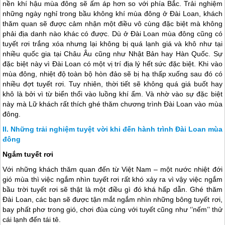
nền khí hậu mùa đông sẽ ấm áp hơn so với phía Bắc. Trải nghiệm
những ngày nghỉ trong bầu không khí mùa đông ở
Đài Loan
, khách
thăm quan sẽ được cảm nhận một điều vô cùng đặc biệt mà không
phải địa danh nào khác có được. Dù ở
Đài Loan
mùa đông cũng có
tuyết rơi trắng xóa nhưng lại không bị quá lạnh giá và khô như tại
nhiều quốc gia tại Châu Âu cũng như Nhật Bản hay Hàn Quốc. Sự
đặc biệt này vì
Đài Loan
có một vị trí địa lý hết sức đặc biệt. Khi vào
mùa đông, nhiệt độ toàn bộ hòn đảo sẽ bị hạ thấp xuống sau đó có
nhiều đợt tuyết rơi. Tuy nhiên, thời tiết sẽ không quá giá buốt hay
khô là bởi vì từ biển thổi vào luồng khí ẩm. Và nhờ vào sự đặc biệt
này mà Lữ khách rất thích ghé thăm chương trình
Đài Loan
vào mùa
đông.
Những trải nghiệm tuyệt vời khi đến hành trình Đài Loan mùa
đông
Ngắm tuyết rơi
Với những khách thăm quan đến từ Việt Nam – một nước nhiệt đới
gió mùa thì việc ngắm nhìn tuyết rơi rất khó xảy ra vì vậy việc ngắm
bầu trời tuyết rơi sẽ thật là một điều gì đó khá hấp dẫn. Ghé thăm
Đài Loan
, các bạn sẽ được tận mắt ngắm nhìn những bông tuyết rơi,
bay phất phơ trong gió, chơi đùa cùng với tuyết cũng như ‘’nếm’’ thử
cái lạnh đến tái tê.