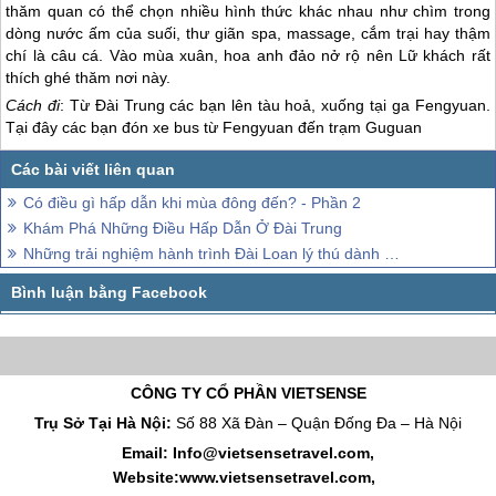
thăm quan có thể chọn nhiều hình thức khác nhau như chìm trong
dòng nước ấm của suối, thư giãn spa, massage, cắm trại hay thậm
chí là câu cá. Vào mùa xuân, hoa anh đảo nở rộ nên Lữ khách rất
thích ghé thăm nơi này.
Cách đi
: Từ Đài Trung các bạn lên tàu hoả, xuống tại ga Fengyuan.
Tại đây các bạn đón xe bus từ Fengyuan đến trạm Guguan
Có điều gì hấp dẫn khi mùa đông đến? - Phần 2
Khám Phá Những Điều Hấp Dẫn Ở Đài Trung
Những trải nghiệm hành trình Đài Loan lý thú dành cho nhóm đông người
CÔNG TY CỔ PHẦN VIETSENSE
Trụ Sở Tại Hà Nội:
Số 88 Xã Đàn – Quận Đống Đa – Hà Nội
Email: Info@vietsensetravel.com,
Website:www.vietsensetravel.com,