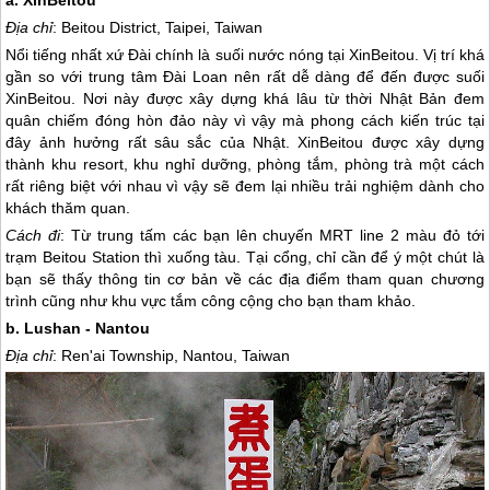
a. XinBeitou
Địa chỉ
: Beitou District, Taipei, Taiwan
Nổi tiếng nhất xứ Đài chính là suối nước nóng tại XinBeitou. Vị trí khá
gần so với trung tâm
Đài Loan
nên rất dễ dàng để đến được suối
XinBeitou. Nơi này được xây dựng khá lâu từ thời Nhật Bản đem
quân chiếm đóng hòn đảo này vì vậy mà phong cách kiến trúc tại
đây ảnh hưởng rất sâu sắc của Nhật. XinBeitou được xây dựng
thành khu resort, khu nghỉ dưỡng, phòng tắm, phòng trà một cách
rất riêng biệt với nhau vì vậy sẽ đem lại nhiều trải nghiệm dành cho
khách thăm quan.
Cách đi
: Từ trung tấm các bạn lên chuyến MRT line 2 màu đỏ tới
trạm Beitou Station thì xuống tàu. Tại cổng, chỉ cần để ý một chút là
bạn sẽ thấy thông tin cơ bản về các địa điểm tham quan chương
trình cũng như khu vực tắm công cộng cho bạn tham khảo.
b. Lushan - Nantou
Địa chỉ
: Ren'ai Township, Nantou, Taiwan