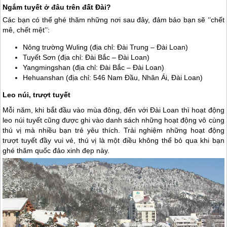
Ngắm tuyết ở đâu trên đất Đài?
Các bạn có thể ghé thăm những nơi sau đây, đảm bảo bạn sẽ ‘’chết
mê, chết mệt’’:
Nông trường Wuling (địa chỉ: Đài Trung –
Đài Loan
)
Tuyết Sơn (địa chỉ: Đài Bắc –
Đài Loan
)
Yangmingshan (địa chỉ: Đài Bắc –
Đài Loan
)
Hehuanshan (địa chỉ: 546 Nam Đầu, Nhân Ái,
Đài Loan
)
Leo núi, trượt tuyết
Mỗi năm, khi bắt đầu vào mùa đông, đến với
Đài Loan
thì hoạt động
leo núi tuyết cũng được ghi vào danh sách những hoạt động vô cùng
thú vị mà nhiều bạn trẻ yêu thích. Trải nghiệm những hoạt động
trượt tuyết đầy vui vẻ, thú vị là một điều không thể bỏ qua khi bạn
ghé thăm quốc đảo xinh đẹp này.