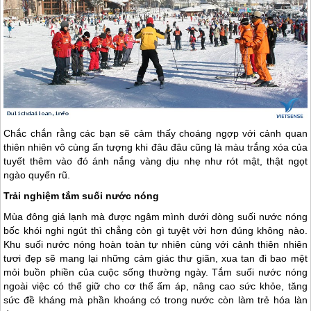
Chắc chắn rằng các bạn sẽ cảm thấy choáng ngợp với cảnh quan
thiên nhiên vô cùng ấn tượng khi đâu đâu cũng là màu trắng xóa của
tuyết thêm vào đó ánh nắng vàng dịu nhẹ như rót mật, thật ngọt
ngào quyến rũ.
Trải nghiệm tắm suối nước nóng
Mùa đông giá lạnh mà được ngâm mình dưới dòng suối nước nóng
bốc khói nghi ngút thì chẳng còn gì tuyệt vời hơn đúng không nào.
Khu suối nước nóng hoàn toàn tự nhiên cùng với cảnh thiên nhiên
tươi đẹp sẽ mang lại những cảm giác thư giãn, xua tan đi bao mệt
mỏi buồn phiền của cuộc sống thường ngày. Tắm suối nước nóng
ngoài việc có thể giữ cho cơ thể ấm áp, nâng cao sức khỏe, tăng
sức đề kháng mà phần khoáng có trong nước còn làm trẻ hóa làn