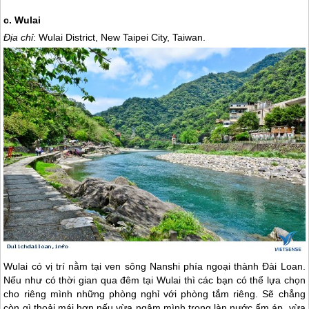
c. Wulai
Địa chỉ
: Wulai District, New Taipei City, Taiwan.
Wulai có vị trí nằm tại ven sông Nanshi phía ngoại thành
Đài Loan
.
Nếu như có thời gian qua đêm tại Wulai thì các bạn có thể lựa chọn
cho riêng mình những phòng nghỉ với phòng tắm riêng. Sẽ chẳng
còn gì thoải mái hơn nếu vừa ngâm mình trong làn nước ấm áp, vừa