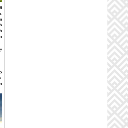
i
.
hi
h
h
n
ây
o
.
n