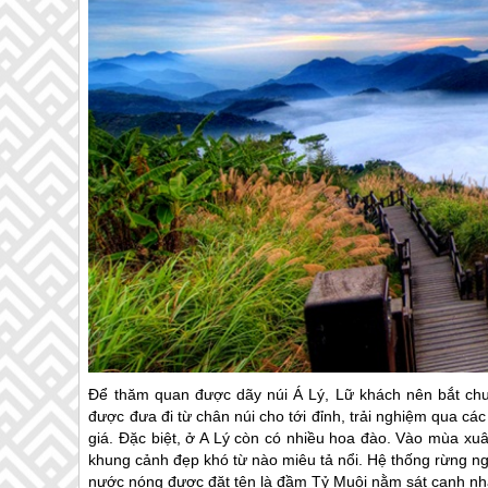
Để thăm quan được dãy núi Á Lý, Lữ khách nên bắt chu
được đưa đi từ chân núi cho tới đỉnh, trải nghiệm qua cá
giá. Đặc biệt, ở A Lý còn có nhiều hoa đào. Vào mùa xu
khung cảnh đẹp khó từ nào miêu tả nổi. Hệ thống rừng n
nước nóng được đặt tên là đầm Tỷ Muội nằm sát cạnh nh