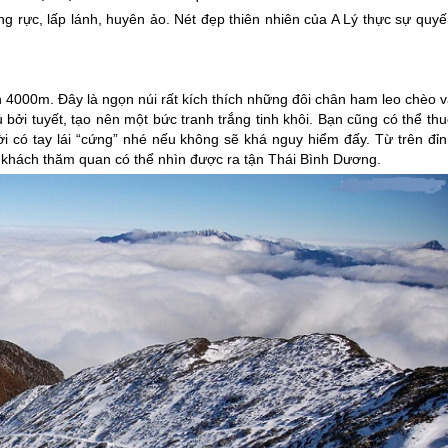
 rực, lấp lánh, huyên ảo. Nét đẹp thiên nhiên của A Lý thực sự quyế
 4000m. Đây là ngọn núi rất kích thích những đôi chân ham leo chèo v
bởi tuyết, tạo nên một bức tranh trắng tinh khôi. Bạn cũng có thể th
ời có tay lái “cứng” nhé nếu không sẽ khá nguy hiểm đấy. Từ trên đỉn
í, khách thăm quan có thể nhìn được ra tận Thái Bình Dương.