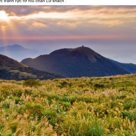
c tranh rực rỡ níu chân Lữ khách .