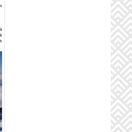
n
à
uê
h