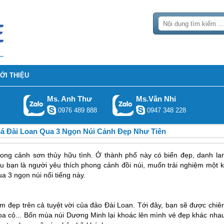
IỚI THIỆU
Ms. Anh Thư
Ms.Vân Nhi
0976 489 888
0947 348 228
á Đài Loan Qua 3 Ngọn Núi Cảnh Đẹp Như Tiên
hong cảnh sơn thủy hữu tình. Ở thành phố này có biển đẹp, danh la
 bạn là người yêu thích phong cảnh đồi núi, muốn trải nghiệm một k
a 3 ngọn núi nổi tiếng này.
m đẹp trên cả tuyệt vời của đảo
Đài Loan
. Tới đây, bạn sẽ được chiê
hoa cỏ... Bốn mùa núi Dương Minh lại khoác lên mình vẻ đẹp khác nhau