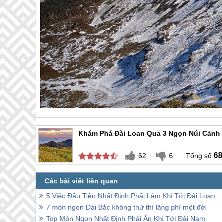
Khám Phá Đài Loan Qua 3 Ngọn Núi Cảnh
6
62
6
5 Việc Đầu Tiên Nhất Định Phải Làm Khi Tới Đài Loan
7 món ngon Đài Bắc không thử thì lãng phí một đời
Top Món Ngon Nhất Định Phải Ăn Khi Tới Đài Nam