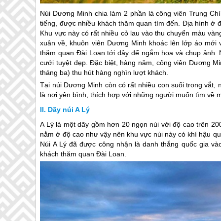
Núi Dương Minh chia làm 2 phần là công viên Trung Chí
tiếng, được nhiều khách thăm quan tìm đến. Địa hình ở đ
Khu vực này có rất nhiều cỏ lau vào thu chuyển màu vàng
xuân về, khuôn viên Dương Minh khoác lên lớp áo mới vớ
thăm quan
Đài Loan
tới đây để ngắm hoa và chụp ảnh. N
cưới tuyệt đẹp. Đặc biệt, hàng năm, công viên Dương Mi
tháng ba) thu hút hàng nghìn lượt khách.
Tại núi Dương Minh còn có rất nhiều con suối trong vắt,
là nơi yên bình, thích hợp với những người muốn tìm về m
Dãy núi A Lý
A Lý là một dãy gồm hơn 20 ngọn núi với độ cao trên 20
nằm ở độ cao như vậy nên khu vực núi này có khí hậu q
Núi A Lý đã được công nhận là danh thắng quốc gia vào
khách thăm quan
Đài Loan
.