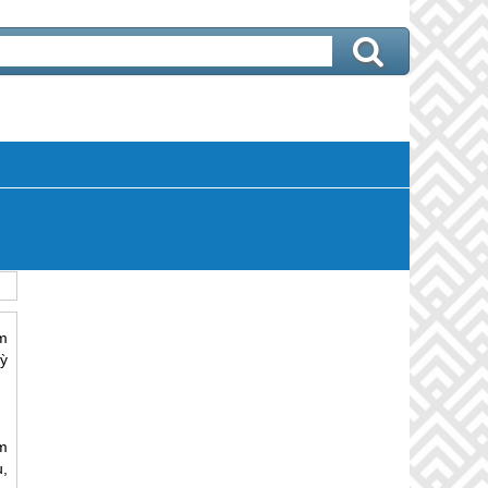
m
ỳ
m
,