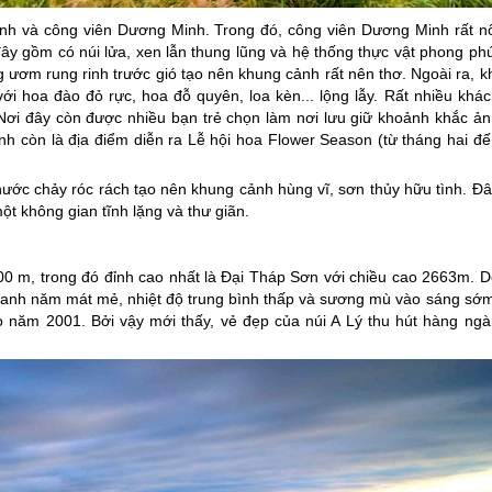
nh và công viên Dương Minh. Trong đó, công viên Dương Minh rất nổ
ây gồm có núi lửa, xen lẫn thung lũng và hệ thống thực vật phong phú
 ươm rung rinh trước gió tạo nên khung cảnh rất nên thơ. Ngoài ra, k
i hoa đào đỏ rực, hoa đỗ quyên, loa kèn... lộng lẫy. Rất nhiều khác
ơi đây còn được nhiều bạn trẻ chọn làm nơi lưu giữ khoảnh khắc ản
nh còn là địa điểm diễn ra Lễ hội hoa Flower Season (từ tháng hai đế
 nước chảy róc rách tạo nên khung cảnh hùng vĩ, sơn thủy hữu tình. Đ
ột không gian tĩnh lặng và thư giãn.
00 m, trong đó đỉnh cao nhất là Đại Tháp Sơn với chiều cao 2663m. D
uanh năm mát mẻ, nhiệt độ trung bình thấp và sương mù vào sáng sớm
 năm 2001. Bởi vậy mới thấy, vẻ đẹp của núi A Lý thu hút hàng ngà