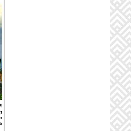
ẽ
ng
n
i