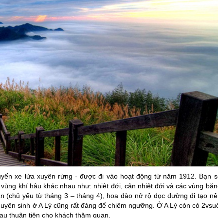
yến xe lửa xuyên rừng - được đi vào hoạt động từ năm 1912. Bạn s
c vùng khí hậu khác nhau như: nhiệt đới, cận nhiệt đới và các vùng bă
ân (chủ yếu từ tháng 3 – tháng 4), hoa đào nở rộ dọc đường đi tạo nê
guyên sinh ở A Lý cũng rất đáng để chiêm ngưỡng. Ở A Lý còn có 2vsuố
au thuận tiện cho khách thăm quan.