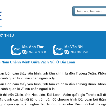
IỚI THIỆU
Ms. Anh Thư
Ms.Vân Nhi
0976 489 888
0947 348 228
n Nằm Chênh Vênh Giữa Vách Núi Ở Đài Loan
an luôn cảm thấy yên bình, tịnh tâm chính là đền Trường Xuân. Khôn
cảnh quan kì vĩ, níu chân người ở lại.
oan
luôn cảm thấy yên bình, tịnh tâm chính là đền Trường Xuân. Khôn
cảnh quan kì vĩ, níu chân người ở lại.
hị trấn Xiulin, tỉnh Hoa Liên,
Đài Loan
. Vườn quốc gia Taroko trải d
ịa danh cực kỳ nổi tiếng trên bản đồ chương trình
Đài Loan
bởi thắn
ừng bỏ qua việc ngắm nghía đền Trường Xuân nhé. Điểm nổi bật của ngô