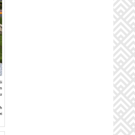
i
n
u
h
i