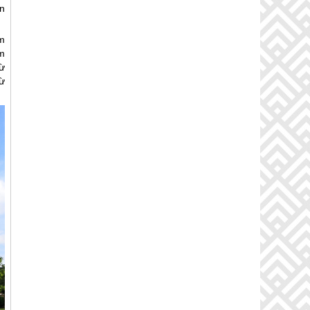
n
m
m
ừ
ừ