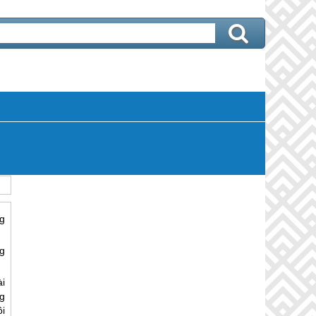
g
g
ài
g
i