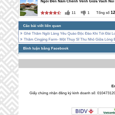
Ngôi Đền Nằm Chênh Vênh Giữa Vách Núi
1
11
1
Ghé Thăm Ngôi Làng Yêu Quáo Độc Đáo Khi Tới Đài L
Thăm Cingjing Farm- Một Thụy Sĩ Thu Nhỏ Giữa Lòng 
E
Giấy chứng nhận đăng ký kinh doanh số: 01047312