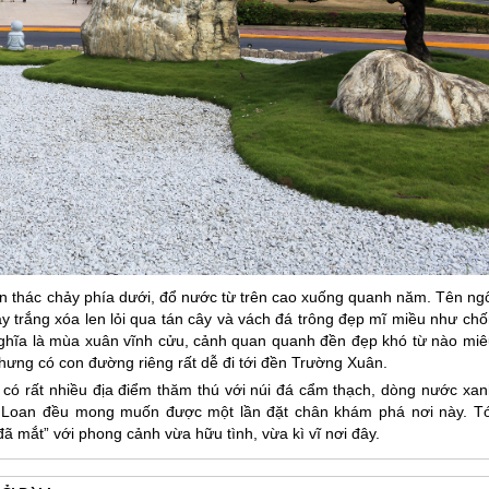
 thác chảy phía dưới, đổ nước từ trên cao xuống quanh năm. Tên ngô
y trắng xóa len lỏi qua tán cây và vách đá trông đẹp mĩ miều như chố
nghĩa là mùa xuân vĩnh cửu, cảnh quan quanh đền đẹp khó từ nào miê
nhưng có con đường riêng rất dễ đi tới đền Trường Xuân.
 có rất nhiều địa điểm thăm thú với núi đá cẩm thạch, dòng nước xan
 Loan
đều mong muốn được một lần đặt chân khám phá nơi này. Tớ
ã mắt” với phong cảnh vừa hữu tình, vừa kì vĩ nơi đây.