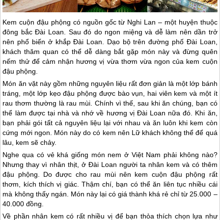
Kem cuộn đậu phộng có nguồn gốc từ Nghi Lan – một huyện thuộc
đông bắc
Đài Loan
. Sau đó do ngon miệng và dễ làm nên dần trở
nên phổ biến ở khắp
Đài Loan
. Dạo bộ trên đường phố
Đài Loan
,
khách thăm quan có thể dễ dàng bắt gặp món này và đừng quên
nếm thử để cảm nhận hương vị vừa thơm vừa ngon của kem cuộn
đậu phộng.
Món ăn vặt này gồm những nguyên liệu rất đơn giản là một lớp bánh
tráng, một lớp kẹo đậu phộng được bào vụn, hai viên kem và một ít
rau thơm thường là rau mùi. Chính vì thế, sau khi ăn chúng, bạn có
thể làm được tại nhà và nhớ về hương vị
Đài Loan
nữa đó. Khi ăn,
bạn phải gói tất cả nguyên liệu lại với nhau và ăn luôn khi kem còn
cứng mới ngon. Món này do có kem nên Lữ khách không thể để quá
lâu, kem sẽ chảy.
Nghe qua có vẻ khá giống món nem ở Việt Nam phải không nào?
Nhưng thay vì nhân thịt, ở
Đài Loan
người ta nhân kem và có thêm
đậu phộng. Do được cho rau mùi nên kem cuộn đậu phộng rất
thơm, kích thích vị giác. Thậm chí, bạn có thể ăn liên tục nhiều cái
mà không thấy ngán. Món này lại có giá thành khá rẻ chỉ từ 25.000 –
40.000 đồng.
Về phần nhân kem có rất nhiều vị để bạn thỏa thích chọn lựa như