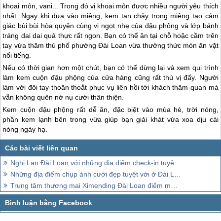
khoai môn, vani... Trong đó vị khoai môn được nhiều người yêu thích
nhất. Ngay khi đưa vào miệng, kem tan chảy trong miệng tạo cảm
giác bùi bùi hòa quyện cùng vị ngọt nhẹ của đậu phông và lớp bánh
tráng dai dai quả thực rất ngon. Bạn có thể ăn tại chỗ hoặc cầm trên
tay vừa thăm thú phố phường
Đài Loan
vừa thưởng thức món ăn vặt
nổi tiếng.
Nếu có thời gian hơn một chút, bạn có thể dừng lại và xem qui trình
làm kem cuộn đậu phộng của cửa hàng cũng rất thú vị đấy. Người
làm với đôi tay thoăn thoắt phục vụ liên hồi tới khách thăm quan mà
vẫn không quên nở nụ cười thân thiện.
Kem cuộn đậu phộng rất dễ ăn, đặc biệt vào mùa hè, trời nóng,
phần kem lạnh bên trong vừa giúp bạn giải khát vừa xoa dịu cái
nóng ngày hạ.
Nghi Lan Đài Loan với những địa điểm check-in tuyệt đẹp
Những địa điểm chụp ảnh cưới đẹp tuyệt vời ở Đài Loan
Trung tâm thương mai Ximending Đài Loan điểm mua sắm tuyệt vời cho các tín đồ shopping