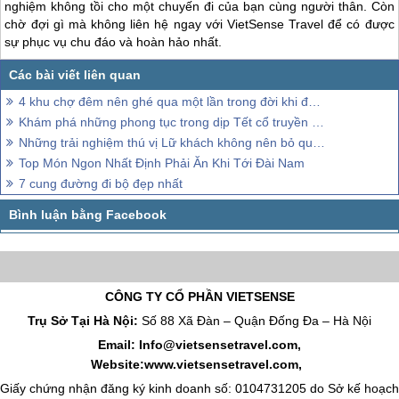
nghiệm không tồi cho một chuyến đi của bạn cùng người thân. Còn
chờ đợi gì mà không liên hệ ngay với VietSense Travel để có được
sự phục vụ chu đáo và hoàn hảo nhất.
4 khu chợ đêm nên ghé qua một lần trong đời khi đến Đài Loan
Khám phá những phong tục trong dịp Tết cổ truyền tại Đài Loan
Những trải nghiệm thú vị Lữ khách không nên bỏ qua trong chuyến đi Đài Loan
Top Món Ngon Nhất Định Phải Ăn Khi Tới Đài Nam
7 cung đường đi bộ đẹp nhất
CÔNG TY CỔ PHẦN VIETSENSE
Trụ Sở Tại Hà Nội:
Số 88 Xã Đàn – Quận Đống Đa – Hà Nội
Email: Info@vietsensetravel.com,
Website:www.vietsensetravel.com,
Giấy chứng nhận đăng ký kinh doanh số: 0104731205 do Sở kế hoạch