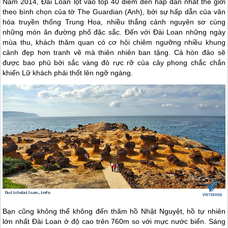
Năm 2014,
Đài Loan
lọt vào top 40 điểm đến hấp dẫn nhất thế giới
theo bình chọn của tờ The Guardian (Anh), bởi sự hấp dẫn của văn
hóa truyền thống Trung Hoa, nhiều thắng cảnh nguyên sơ cùng
những món ăn đường phố đặc sắc. Đến với
Đài Loan
những ngày
mùa thu, khách thăm quan có cơ hội chiêm ngưỡng nhiều khung
cảnh đẹp hơn tranh vẽ mà thiên nhiên ban tặng. Cả hòn đảo sẽ
được bao phủ bởi sắc vàng đỏ rực rỡ của cây phong chắc chắn
khiến Lữ khách phải thốt lên ngỡ ngàng.
Bạn cũng không thể không đến thăm hồ Nhật Nguyệt, hồ tự nhiên
lớn nhất
Đài Loan
ở độ cao trên 760m so với mực nước biển. Sáng