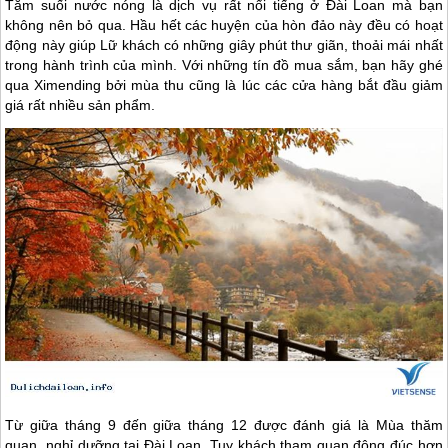
Tắm suối nước nóng là dịch vụ rất nổi tiếng ở
Đài Loan
mà bạn
không nên bỏ qua. Hầu hết các huyện của hòn đảo này đều có hoạt
động này giúp Lữ khách có những giây phút thư giãn, thoải mái nhất
trong hành trình của mình. Với những tín đồ mua sắm, bạn hãy ghé
qua Ximending bởi mùa thu cũng là lúc các cửa hàng bắt đầu giảm
giá rất nhiều sản phẩm.
Từ giữa tháng 9 đến giữa tháng 12 được đánh giá là Mùa thăm
quan, nghỉ dưỡng tại
Đài Loan
. Tuy khách tham quan đông đúc hơn